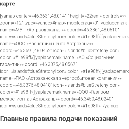
карте
[yamap center=»46.3631,48.0141″ height=»22rem» controls=»»
zoom=»12″ type=»yandex#map» mobiledrag=»0″][yaplacemark
name=»МУП «Астрводоканал»» coord=»46.3361,48.0610″
icon=»islands#blueStretchyIcon» color=»#1e98ff»][yaplacemark
name=»ООО «Расчетный центр Астрахани»»
coord=»46.3691,48.0452″ icon=»islands#blueStretchyIcon»
color=»#1e98ff»][yaplacemark name=»АО «Социальные
гарантии»» coord=»46.3375,48.0567″
icon=»islands#blueStretchyIcon» color=»#1e98ff»][yaplacemark
name=»ПАО «Астраханская энергосбытовая компания»»
coord=»46.3376,48.0418″ icon=»islands#blueStretchyIcon»
color=»#1e98ff»][yaplacemark name=»ООО «Газпром
межрегионгаз Астрахань»» coord=»46.3450,48.0240″
icon=»islands#blueStretchyIcon» color=»#1e98ff»][/yamap]
Главные правила подачи показаний