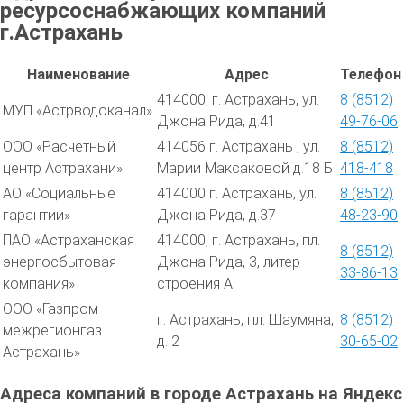
ресурсоснабжающих компаний
г.Астрахань
Наименование
Адрес
Телефон
414000, г. Астрахань, ул.
8 (8512)
МУП «Астрводоканал»
Джона Рида, д.41
49-76-06
ООО «Расчетный
414056 г. Астрахань , ул.
8 (8512)
центр Астрахани»
Марии Максаковой д.18 Б
418-418
АО «Социальные
414000 г. Астрахань, ул.
8 (8512)
гарантии»
Джона Рида, д.37
48-23-90
ПАО «Астраханская
414000, г. Астрахань, пл.
8 (8512)
энергосбытовая
Джона Рида, 3, литер
33-86-13
компания»
строения А
ООО «Газпром
г. Астрахань, пл. Шаумяна,
8 (8512)
межрегионгаз
д. 2
30-65-02
Астрахань»
Адреса компаний в городе Астрахань на Яндекс